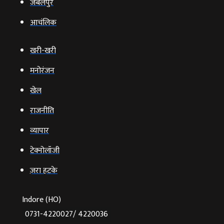
जबलपुर
आचंलिक
खरी-खरी
मनोरंजन
खेल
राजनीति
व्‍यापार
टेक्‍नोलॉजी
ज़रा हटके
Indore (HO)
0731-4220027/ 4220036