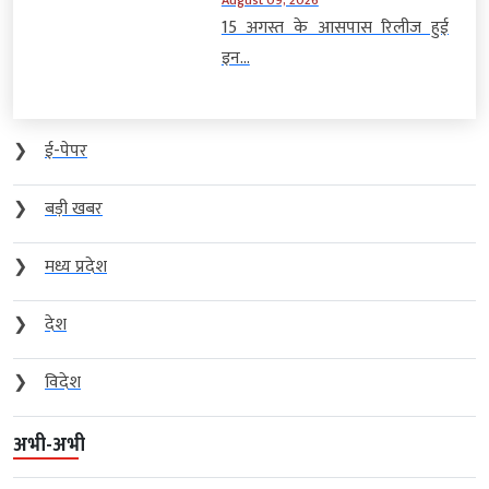
15 अगस्त के आसपास रिलीज हुई
इन...
❯
ई-पेपर
❯
बड़ी खबर
❯
मध्य प्रदेश
❯
देश
❯
विदेश
अभी-अभी