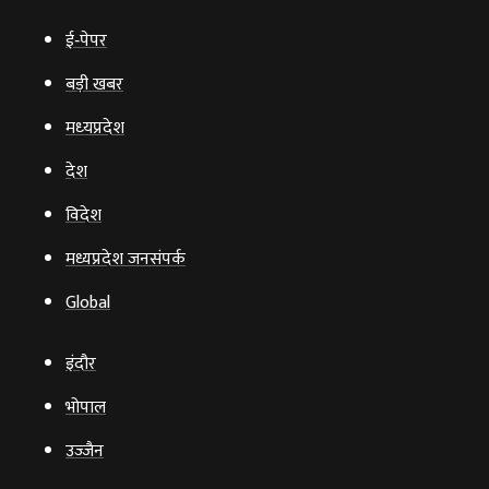
ई‑पेपर
बड़ी खबर
मध्‍यप्रदेश
देश
विदेश
मध्यप्रदेश जनसंपर्क
Global
इंदौर
भोपाल
उज्‍जैन