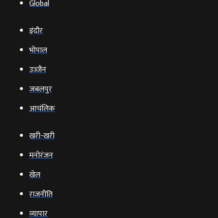
Global
इंदौर
भोपाल
उज्‍जैन
जबलपुर
आचंलिक
खरी-खरी
मनोरंजन
खेल
राजनीति
व्‍यापार