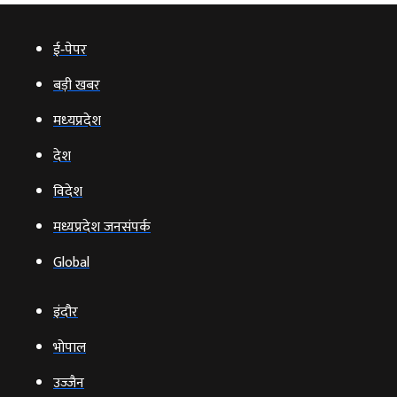
ई‑पेपर
बड़ी खबर
मध्‍यप्रदेश
देश
विदेश
मध्यप्रदेश जनसंपर्क
Global
इंदौर
भोपाल
उज्‍जैन