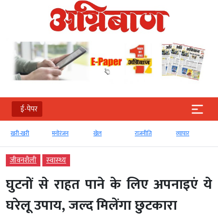
ई-पेपर
खरी-खरी
मनोरंजन
खेल
राजनीति
व्‍यापार
जीवनशैली
स्‍वास्‍थ्‍य
घुटनों से राहत पाने के लिए अपनाइएं ये
घरेलू उपाय, जल्‍द मिलेंगा छुटकारा