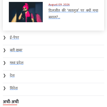
August 09, 2026
दिलजीत की ‘सतलुज’ पर क्यों मचा
बवाल?...
❯
ई-पेपर
❯
बड़ी खबर
❯
मध्य प्रदेश
❯
देश
❯
विदेश
अभी-अभी