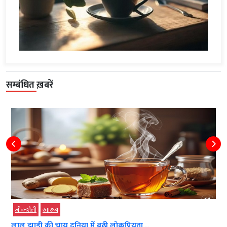
सम्बंधित ख़बरें
जीवनशैली
स्‍वास्‍थ्‍य
लाल झाड़ी की चाय दुनिया में बढ़ी लोकप्रियता,...