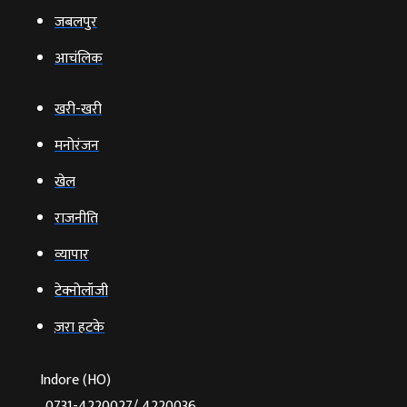
जबलपुर
आचंलिक
खरी-खरी
मनोरंजन
खेल
राजनीति
व्‍यापार
टेक्‍नोलॉजी
ज़रा हटके
Indore (HO)
0731-4220027/ 4220036