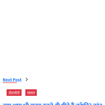
Next Post
जीवनशैली
स्‍वास्‍थ्‍य