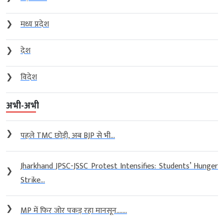
❯
मध्य प्रदेश
❯
देश
❯
विदेश
अभी-अभी
❯
पहले TMC छोड़ी, अब BJP से भी...
Jharkhand JPSC-JSSC Protest Intensifies: Students’ Hunger
❯
Strike...
❯
MP में फिर जोर पकड़ रहा मानसून…....