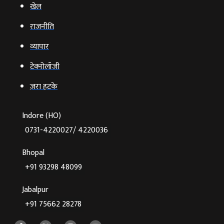
खेल
राजनीति
व्‍यापार
टेक्‍नोलॉजी
ज़रा हटके
Indore (HO)
0731-4220027/ 4220036
Bhopal
+91 93298 48099
Jabalpur
+91 75662 28278