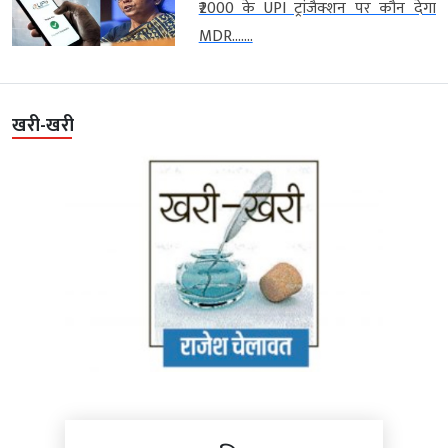
₹2000 के UPI ट्रांजैक्शन पर कौन देगा
MDR…....
खरी-खरी