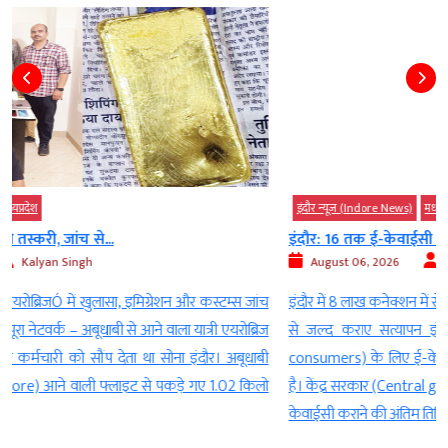
इंदौर न्यूज़ (Indore News)
मध्‍यप्रदेश
इंदौर: 16 तक ई-केवाईसी नहीं कराई तो 970...
August 06, 2026
Kalyan Singh
च
इंदौर में 8 लाख कनेक्शन में से 1.5 लाख उपभोक्ताओं का ई-केवाईसी बाकी जल्द
ज
से जल्द कराए सत्यापन इंदौर। घरेलू गैस उपभोक्ताओं (Domestic gas
ी
consumers) के लिए ई-केवाईसी (e-KYC) न करवाना अब भारी पड़ सकता
ो
है। केंद्र सरकार (Central government) ने एलपीजी उपभोक्ताओं के लिए ई-
केवाईसी कराने की अंतिम तिथि 16 अगस्त तय की है। […]