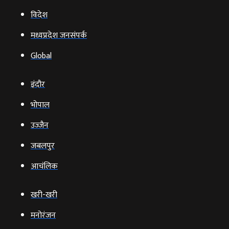
विदेश
मध्यप्रदेश जनसंपर्क
Global
इंदौर
भोपाल
उज्‍जैन
जबलपुर
आचंलिक
खरी-खरी
मनोरंजन