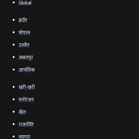
Global
इंदौर
भोपाल
उज्‍जैन
जबलपुर
आचंलिक
खरी-खरी
मनोरंजन
खेल
राजनीति
व्‍यापार