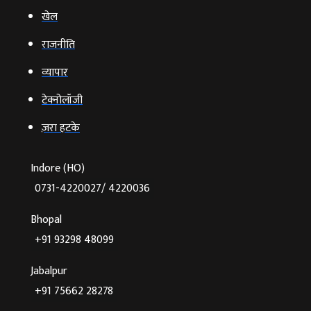
खेल
राजनीति
व्‍यापार
टेक्‍नोलॉजी
ज़रा हटके
Indore (HO)
0731-4220027/ 4220036
Bhopal
+91 93298 48099
Jabalpur
+91 75662 28278