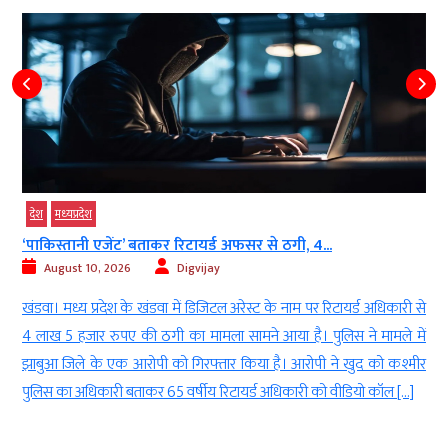
देश
मध्‍यप्रदेश
‘पाकिस्तानी एजेंट’ बताकर रिटायर्ड अफसर से ठगी, 4...
August 10, 2026
Digvijay
द
खंडवा। मध्य प्रदेश के खंडवा में डिजिटल अरेस्ट के नाम पर रिटायर्ड अधिकारी से
े
4 लाख 5 हजार रुपए की ठगी का मामला सामने आया है। पुलिस ने मामले में
ी
झाबुआ जिले के एक आरोपी को गिरफ्तार किया है। आरोपी ने खुद को कश्मीर
पुलिस का अधिकारी बताकर 65 वर्षीय रिटायर्ड अधिकारी को वीडियो कॉल […]