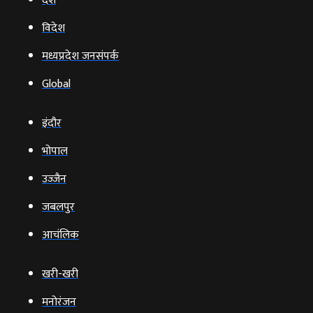
देश
विदेश
मध्यप्रदेश जनसंपर्क
Global
इंदौर
भोपाल
उज्‍जैन
जबलपुर
आचंलिक
खरी-खरी
मनोरंजन