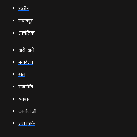
उज्‍जैन
जबलपुर
आचंलिक
खरी-खरी
मनोरंजन
खेल
राजनीति
व्‍यापार
टेक्‍नोलॉजी
ज़रा हटके