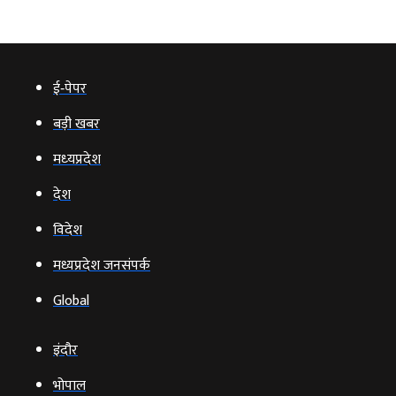
ई‑पेपर
बड़ी खबर
मध्‍यप्रदेश
देश
विदेश
मध्यप्रदेश जनसंपर्क
Global
इंदौर
भोपाल