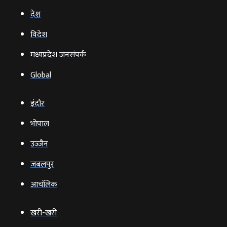
देश
विदेश
मध्यप्रदेश जनसंपर्क
Global
इंदौर
भोपाल
उज्‍जैन
जबलपुर
आचंलिक
खरी-खरी