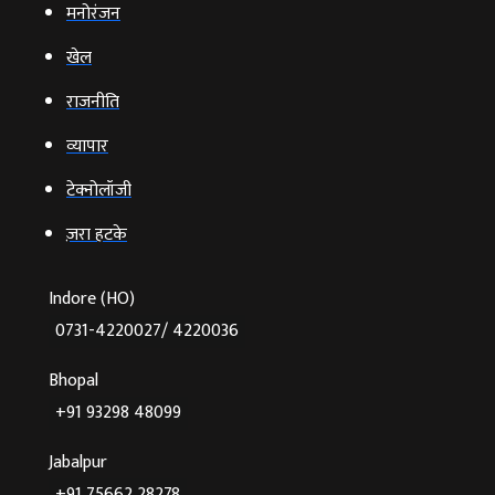
मनोरंजन
खेल
राजनीति
व्‍यापार
टेक्‍नोलॉजी
ज़रा हटके
Indore (HO)
0731-4220027/ 4220036
Bhopal
+91 93298 48099
Jabalpur
+91 75662 28278