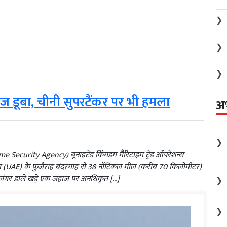
❯
❯
❯
ाज डूबा, चीनी सुपरटैंकर पर भी हमला
अ
❯
ritime Security Agency) यूनाइटेड किंगडम मैरिटाइम ट्रेड ऑपरेशन्स
त (UAE) के फुजैराह बंदरगाह से 38 नॉटिकल मील (करीब 70 किलोमीटर)
िक, लंगर डाले खड़े एक जहाज पर अनधिकृत […]
❯
❯