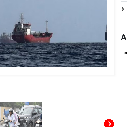
❯
A
Arc