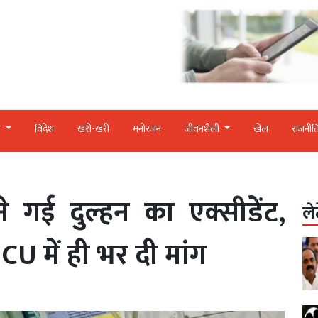
र
विदेश
खरी-खरी
मनोरंजन
जीवनशैली
खेल
राजनीत
े गई दुल्हन का एक्सीडेंट,
ले
ICU में ही भर दी मांग