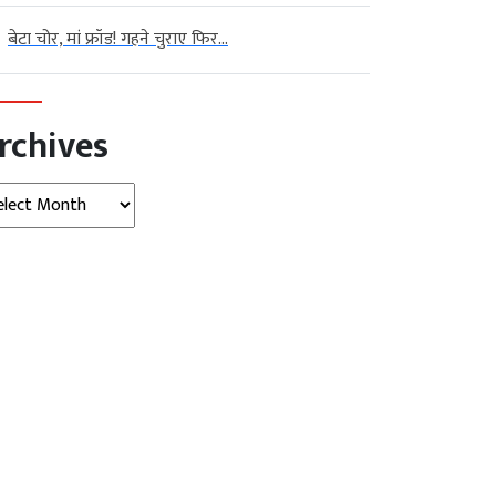
बेटा चोर, मां फ्रॉड! गहने चुराए फिर...
rchives
hives