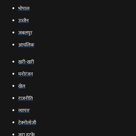
भोपाल
उज्‍जैन
जबलपुर
आचंलिक
खरी-खरी
मनोरंजन
खेल
राजनीति
व्‍यापार
टेक्‍नोलॉजी
ज़रा हटके