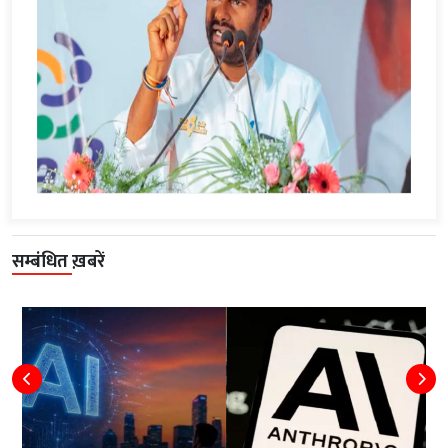
सम्बंधित ख़बरें