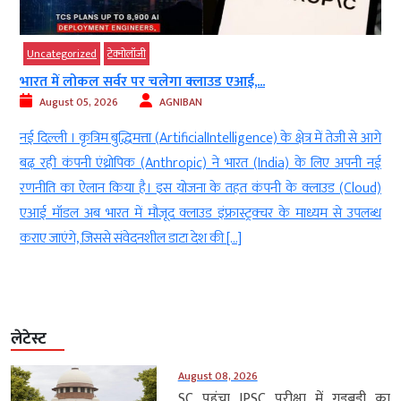
ncategorized
टेक्‍नोलॉजी
Uncat
रत में लोकल सर्वर पर चलेगा क्लाउड एआई,...
अभिजीत
August 05, 2026
AGNIBAN
Aug
दिल्ली । कृत्रिम बुद्धिमत्ता (ArtificialIntelligence) के क्षेत्र में तेजी से आगे
नई दिल
़ रही कंपनी एंथ्रोपिक (Anthropic) ने भारत (India) के लिए अपनी नई
अभिजीत
नीति का ऐलान किया है। इस योजना के तहत कंपनी के क्लाउड (Cloud)
लिखित 
 मॉडल अब भारत में मौजूद क्लाउड इंफ्रास्ट्रक्चर के माध्यम से उपलब्ध
अंसारी
ए जाएंगे, जिससे संवेदनशील डाटा देश की […]
करने और
लेटेस्ट
August 08, 2026
SC पहुंचा JPSC परीक्षा में गड़बड़ी का