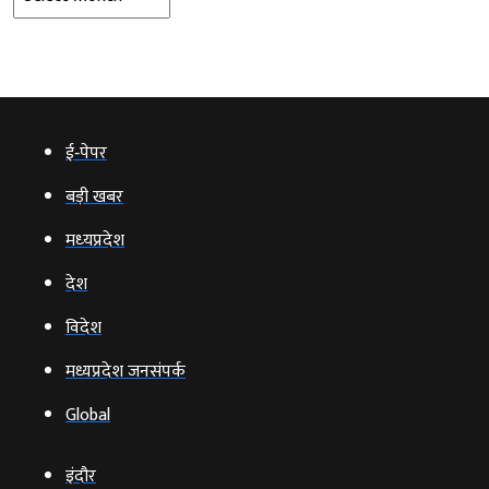
ई‑पेपर
बड़ी खबर
मध्‍यप्रदेश
देश
विदेश
मध्यप्रदेश जनसंपर्क
Global
इंदौर