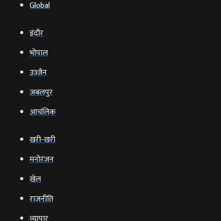
Global
इंदौर
भोपाल
उज्‍जैन
जबलपुर
आचंलिक
खरी-खरी
मनोरंजन
खेल
राजनीति
व्‍यापार