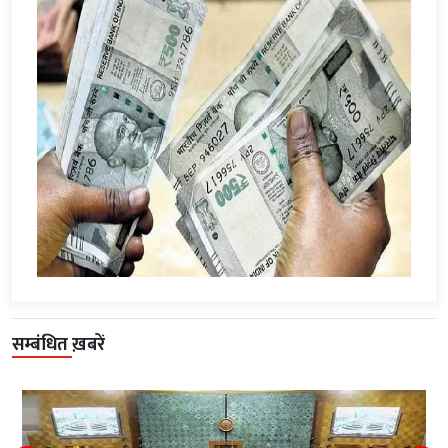
सम्बंधित ख़बरें