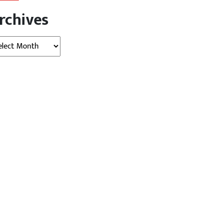
rchives
hives