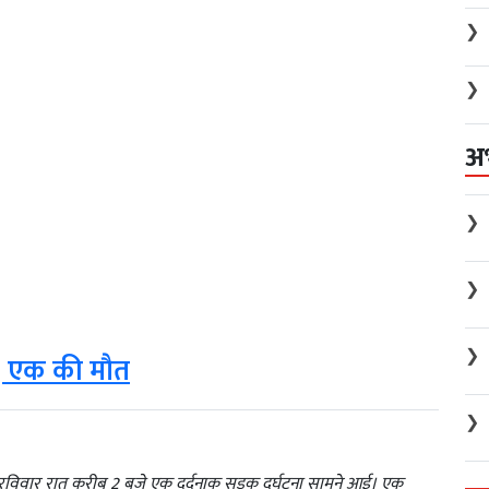
❯
❯
अ
❯
❯
❯
ग, एक की मौत
❯
रविवार रात करीब 2 बजे एक दर्दनाक सड़क दुर्घटना सामने आई। एक