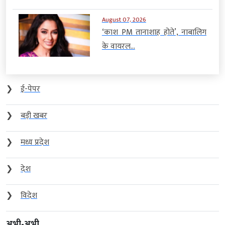
August 07, 2026
‘काश PM तानाशाह होते’, नाबालिग
के वायरल...
❯
ई-पेपर
❯
बड़ी खबर
❯
मध्य प्रदेश
❯
देश
❯
विदेश
अभी-अभी