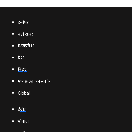
ई‑पेपर
बड़ी खबर
मध्‍यप्रदेश
देश
विदेश
मध्यप्रदेश जनसंपर्क
Global
इंदौर
भोपाल