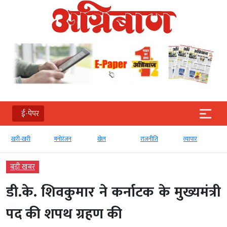
ई-पेपर
खरी-खरी
मनोरंजन
खेल
राजनीति
व्‍यापार
टे
बड़ी खबर
डी.के. शिवकुमार ने कर्नाटक के मुख्यमंत्री
पद की शपथ ग्रहण की