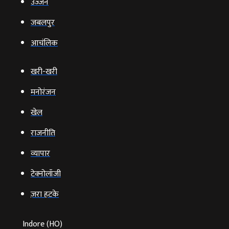
उज्‍जैन
जबलपुर
आचंलिक
खरी-खरी
मनोरंजन
खेल
राजनीति
व्‍यापार
टेक्‍नोलॉजी
ज़रा हटके
Indore (HO)