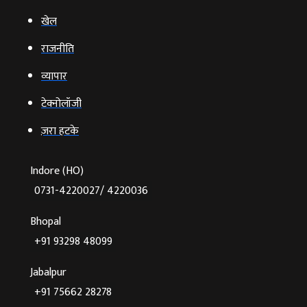
खेल
राजनीति
व्‍यापार
टेक्‍नोलॉजी
ज़रा हटके
Indore (HO)
0731-4220027/ 4220036
Bhopal
+91 93298 48099
Jabalpur
+91 75662 28278