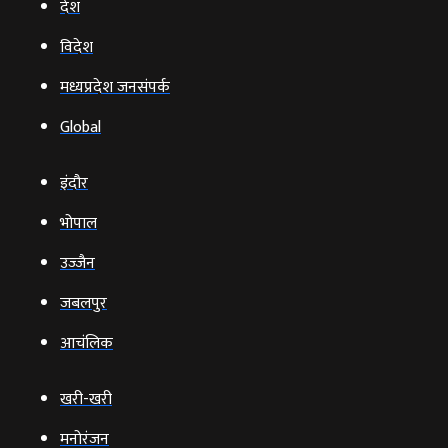
देश
विदेश
मध्यप्रदेश जनसंपर्क
Global
इंदौर
भोपाल
उज्‍जैन
जबलपुर
आचंलिक
खरी-खरी
मनोरंजन