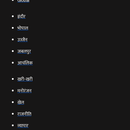
Global
इंदौर
भोपाल
उज्‍जैन
जबलपुर
आचंलिक
खरी-खरी
मनोरंजन
खेल
राजनीति
व्‍यापार