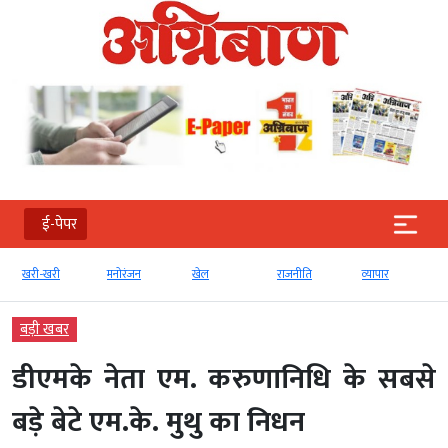
ई-पेपर
खरी-खरी
मनोरंजन
खेल
राजनीति
व्‍यापार
बड़ी खबर
डीएमके नेता एम. करुणानिधि के सबसे
बड़े बेटे एम.के. मुथु का निधन