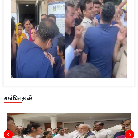
सम्बंधित ख़बरें