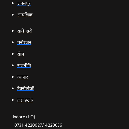
जबलपुर
आचंलिक
खरी-खरी
मनोरंजन
खेल
राजनीति
व्‍यापार
टेक्‍नोलॉजी
ज़रा हटके
Indore (HO)
0731-4220027/ 4220036