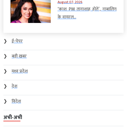
August 07, 2026
‘काश PM तानाशाह होते’, नाबालिग
के वायरल...
❯
ई-पेपर
❯
बड़ी खबर
❯
मध्य प्रदेश
❯
देश
❯
विदेश
अभी-अभी