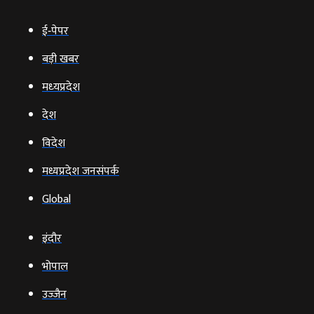
ई‑पेपर
बड़ी खबर
मध्‍यप्रदेश
देश
विदेश
मध्यप्रदेश जनसंपर्क
Global
इंदौर
भोपाल
उज्‍जैन