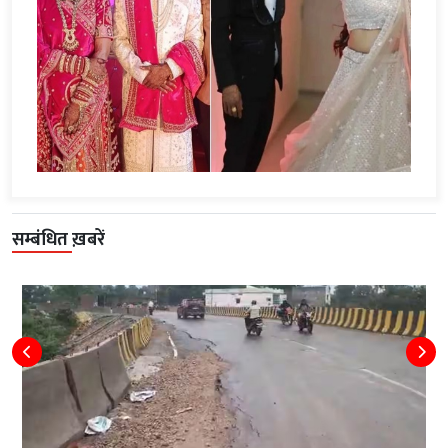
सम्बंधित ख़बरें