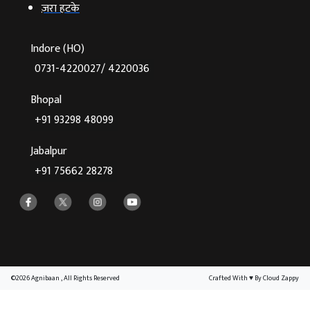
ज़रा हटके
Indore (HO)
0731-4220027/ 4220036
Bhopal
+91 93298 48099
Jabalpur
+91 75662 28278
©2026 Agnibaan , All Rights Reserved
Crafted With
♥
By Cloud Zappy