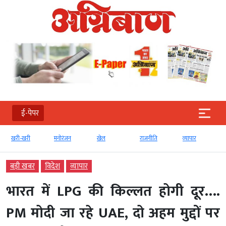
ई-पेपर
खरी-खरी
मनोरंजन
खेल
राजनीति
व्‍यापार
बड़ी खबर
विदेश
व्‍यापार
भारत में LPG की किल्लत होगी दूर….
PM मोदी जा रहे UAE, दो अहम मुद्दों पर