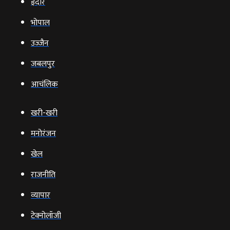
इंदौर
भोपाल
उज्‍जैन
जबलपुर
आचंलिक
खरी-खरी
मनोरंजन
खेल
राजनीति
व्‍यापार
टेक्‍नोलॉजी