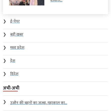
वायरल...
❯
ई-पेपर
❯
बड़ी खबर
❯
मध्य प्रदेश
❯
देश
❯
विदेश
अभी-अभी
❯
उज्जैन की बहनों का जज्बा, महाकाल का...