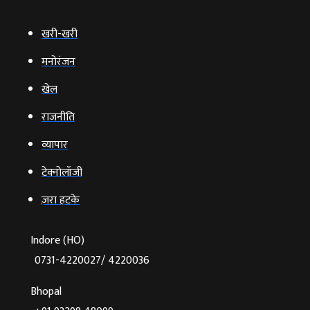
खरी-खरी
मनोरंजन
खेल
राजनीति
व्‍यापार
टेक्‍नोलॉजी
ज़रा हटके
Indore (HO)
0731-4220027/ 4220036
Bhopal