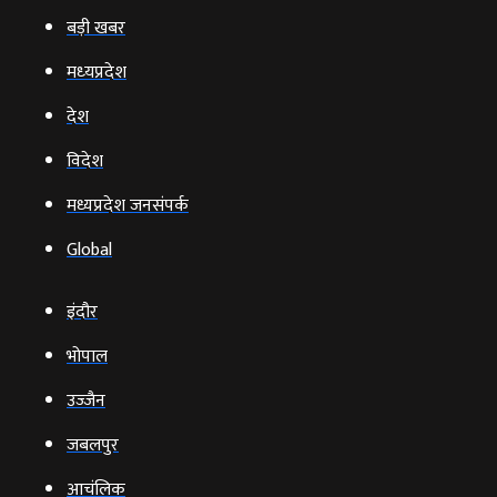
बड़ी खबर
मध्‍यप्रदेश
देश
विदेश
मध्यप्रदेश जनसंपर्क
Global
इंदौर
भोपाल
उज्‍जैन
जबलपुर
आचंलिक