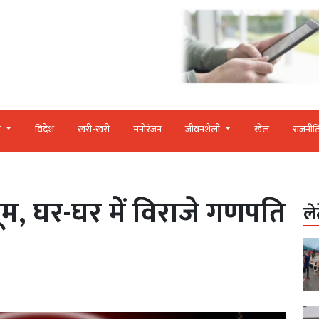
र
विदेश
खरी-खरी
मनोरंजन
जीवनशैली
खेल
राजनीत
धूम, घर-घर में विराजे गणपति
ले