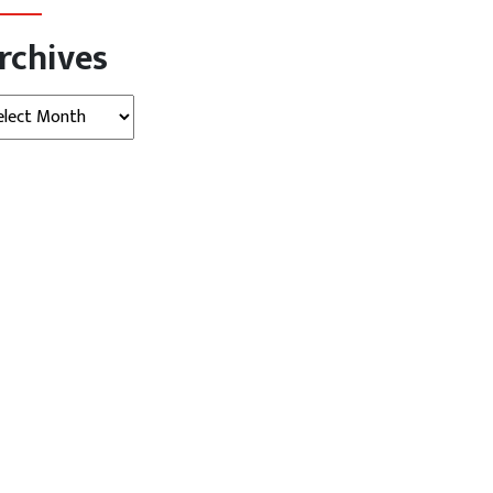
rchives
hives