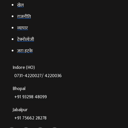
खेल
राजनीति
व्‍यापार
टेक्‍नोलॉजी
ज़रा हटके
Indore (HO)
0731-4220027/ 4220036
Bhopal
+91 93298 48099
Jabalpur
+91 75662 28278