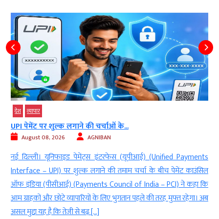
देश
व्‍यापार
UPI पेमेंट पर शुल्क लगाने की चर्चाओं के...
August 08, 2026
AGNIBAN
न
नई दिल्ली। यूनिफाइड पेमेंट्स इंटरफेस (यूपीआई) (Unified Payments
र
Interface – UPI) पर शुल्क लगाने की तमाम चर्चा के बीच पेमेंट काउंसिल
ं
ऑफ इंडिया (पीसीआई) (Payments Council of India – PCI) ने कहा कि
ो
आम ग्राहकों और छोटे व्यापारियों के लिए भुगतान पहले की तरह मुफ्त रहेगा। अब
असल मुद्दा यह है कि तेजी से बढ़ […]