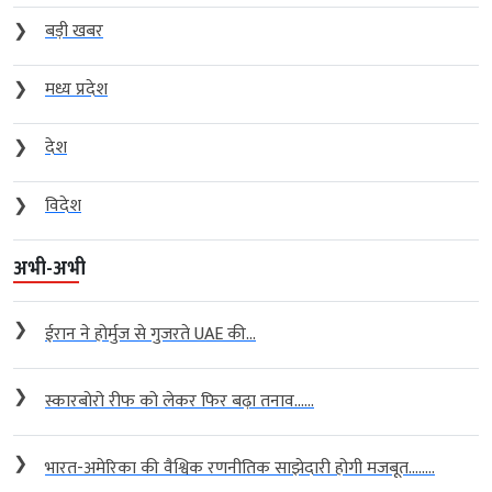
❯
बड़ी खबर
❯
मध्य प्रदेश
❯
देश
❯
विदेश
अभी-अभी
❯
ईरान ने होर्मुज से गुजरते UAE की...
❯
स्कारबोरो रीफ को लेकर फिर बढ़ा तनाव…...
❯
भारत-अमेरिका की वैश्विक रणनीतिक साझेदारी होगी मजबूत….....