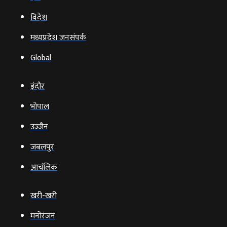
विदेश
मध्यप्रदेश जनसंपर्क
Global
इंदौर
भोपाल
उज्‍जैन
जबलपुर
आचंलिक
खरी-खरी
मनोरंजन