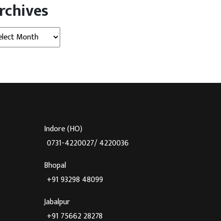
rchives
hives
Indore (HO)
0731-4220027/ 4220036
Bhopal
+91 93298 48099
Jabalpur
+91 75662 28278