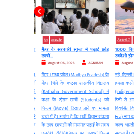
देश
मध्‍यप्रदेश
टेक्‍नोलॉजी
देश
माज पर भाजपा का
मैहर के सरकारी स्कूल में पढ़ाई छोड़
1000 किमी
छात्रों...
स्वदेशी ड्रोन...
AGNIBAN
August 06, 2026
AGNIBAN
August 06
 (Government of
मैहर । मध्य प्रदेश (Madhya Pradesh) के
नई दिल्ली। 
 38 जिलों में सवर्ण
मैहर जिले के कठहा शासकीय विद्यालय
हमला करने में
munity) से जुड़े
(Kathaha Government School) में
(Indigenous
ल अधिकारियों की
कक्षा के दौरान छात्रों (Students) को
तेजी से आगे 
्णय लिया है। सरकार
फिल्म (Movie) दिखाए जाने का मामला
विकसित किया
्था को मजबूत करने
चर्चा में है। आरोप है कि 11वीं विज्ञान संकाय
Era) नाम का लं
ै, लेकिन राजनीतिक
के छात्र-छात्राओं को नियमित पढ़ाई के समय
जल्द भारतीय स
 को हालिया बांकीपुर
एलईडी टीवी/प्रोजेक्टर पर ‘धुरंधर’ फिल्म
सकता है। यह ड्