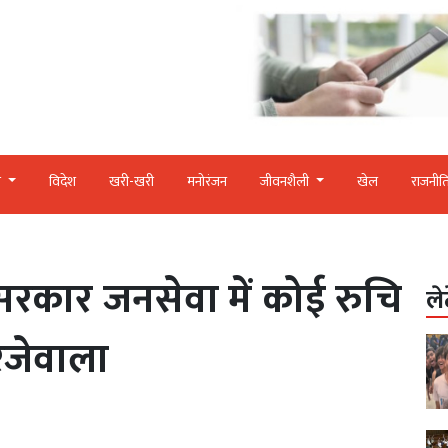
र
विदेश
खरी-खरी
मनोरंजन
जीवनशैली
खेल
राजनीत
रकार जनसेवा में कोई रुचि
ले
ुरजेवाला