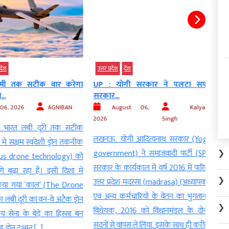
उत्तर प्रदेश
देश
इंदौर
 तक सटीक वार करेगा
UP : योगी सरकार ने पलटा सपा
MP: 
सरकार...
खिलवा
, 2026
AGNIBAN
August 06,
Kalyan
Au
2026
Singh
भारत लंबी दूरी तक सटीक
इंदौर
लखनऊ. योगी आदित्यनाथ सरकार (Yogi
 सक्षम स्वदेशी ड्रोन तकनीक
द्वारा
❯
government) ने समाजवादी पार्टी (SP)
 drone technology) को
फोर 
सरकार के कार्यकाल में वर्ष 2016 में पारित
बढ़ा रहा है। इसी दिशा में
rumb
❯
उत्तर प्रदेश मदरसा (madrasa) (अध्यापकों
 गया ‘काल’ (The Drone
हादसो
एवं अन्य कर्मचारियों के वेतन का भुगतान)
बी दूरी का वन-वे अटैक ड्रोन
(Spee
❯
विधेयक, 2016 को विधानमंडल के दोनों
ेना के बेड़े का हिस्सा बन
वाली 
सदनों से वापस ले लिया. इसके साथ ही करीब
रोन दुश्मन […]
लगने क