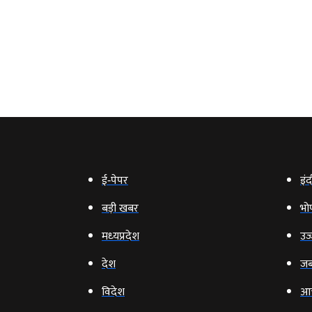
ई‑पेपर
इंद
बड़ी खबर
भो
मध्‍यप्रदेश
उज्
देश
जब
विदेश
आ