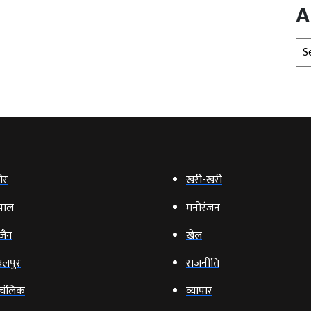
A
Arc
ौर
खरी-खरी
पाल
मनोरंजन
‍जैन
खेल
लपुर
राजनीति
चंलिक
व्‍यापार