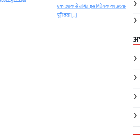
❯
एक दशक से लंबित इस विधेयक का अध्याय
पूरी तरह […]
❯
अ
❯
❯
❯
❯