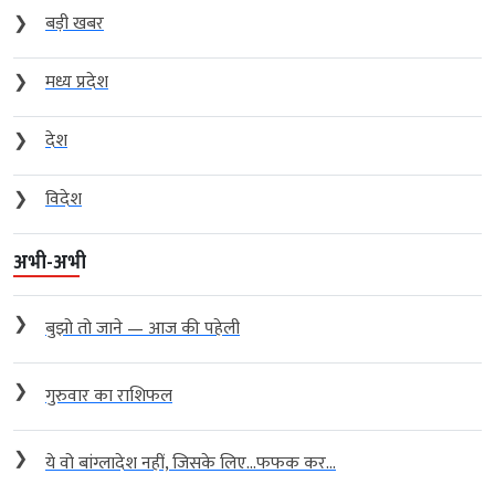
❯
बड़ी खबर
❯
मध्य प्रदेश
❯
देश
❯
विदेश
अभी-अभी
❯
बुझो तो जाने — आज की पहेली
❯
गुरुवार का राशिफल
❯
ये वो बांग्लादेश नहीं, जिसके लिए…फफक कर...