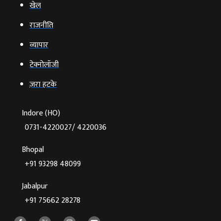
खेल
राजनीति
व्‍यापार
टेक्‍नोलॉजी
ज़रा हटके
Indore (HO)
0731-4220027/ 4220036
Bhopal
+91 93298 48099
Jabalpur
+91 75662 28278