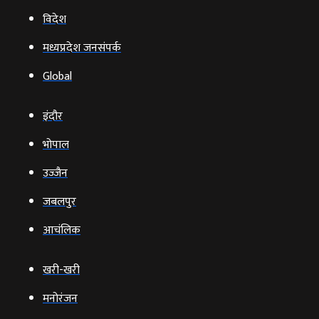
विदेश
मध्यप्रदेश जनसंपर्क
Global
इंदौर
भोपाल
उज्‍जैन
जबलपुर
आचंलिक
खरी-खरी
मनोरंजन