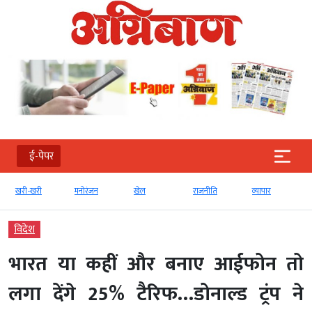
ई-पेपर
खरी-खरी
मनोरंजन
खेल
राजनीति
व्‍यापार
विदेश
भारत या कहीं और बनाए आईफोन तो
लगा देंगे 25% टैरिफ…डोनाल्ड ट्रंप ने