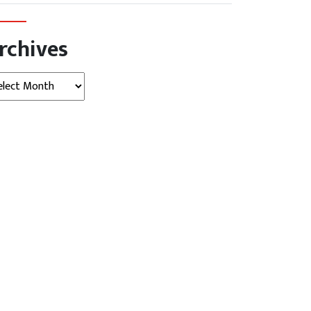
rchives
hives