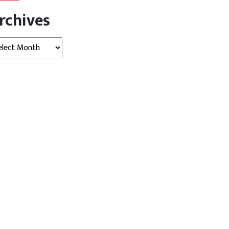
rchives
hives