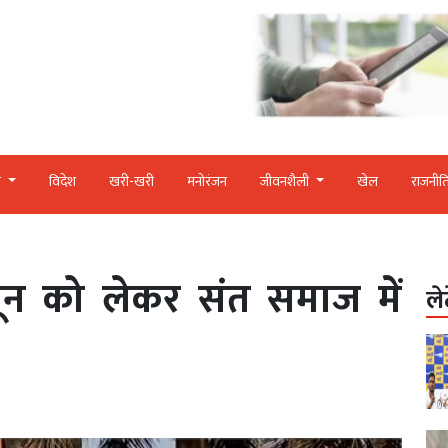
र
विदेश
खरी-खरी
मनोरंजन
जीवनशैली
खेल
राजनीत
ून को लेकर संत समाज में
ले