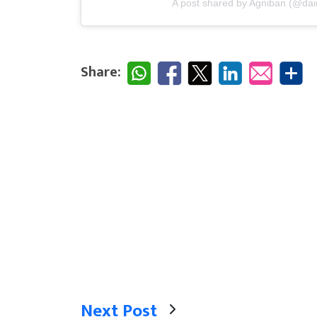
A post shared by Agniban (@dai
Share:
Next Post