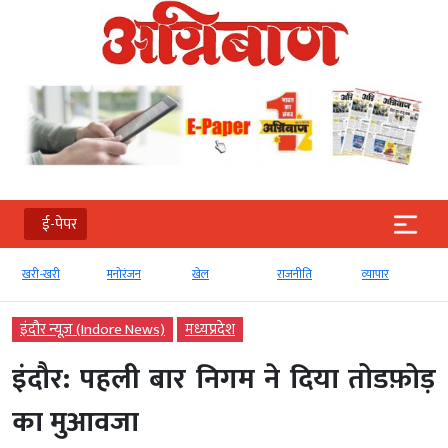
ई-पेपर
खरी-खरी
मनोरंजन
खेल
राजनीति
व्‍यापार
इंदौर न्यूज़ (Indore News)
मध्‍यप्रदेश
इंदौर: पहली बार निगम ने दिया तोडफ़ोड़
का मुआवजा