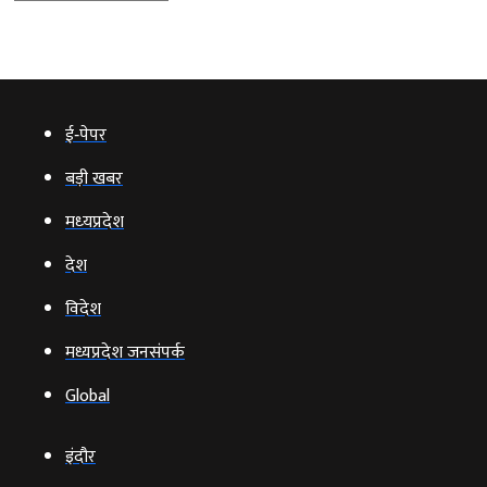
ई‑पेपर
बड़ी खबर
मध्‍यप्रदेश
देश
विदेश
मध्यप्रदेश जनसंपर्क
Global
इंदौर