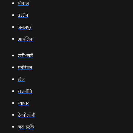
भोपाल
उज्‍जैन
जबलपुर
आचंलिक
खरी-खरी
मनोरंजन
खेल
राजनीति
व्‍यापार
टेक्‍नोलॉजी
ज़रा हटके