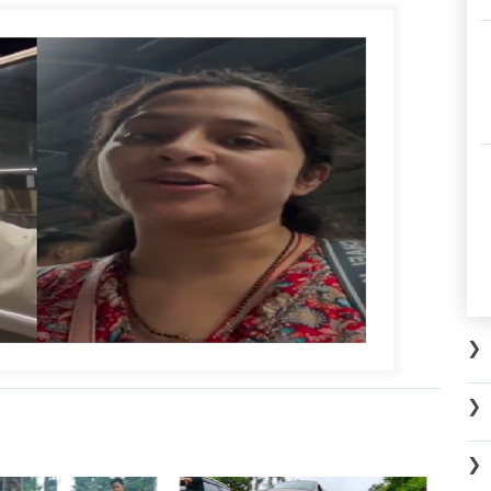
❯
❯
❯