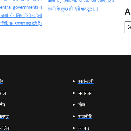
्टिक व रबर की रंबल स्ट्रिप
गुरुद्वारा मैनेजर ने हिसाब मांगने […]
पुलिस
A
 दिनों बाद टूट […]
Arc
ौर
खरी-खरी
पाल
मनोरंजन
‍जैन
खेल
लपुर
राजनीति
चंलिक
व्‍यापार