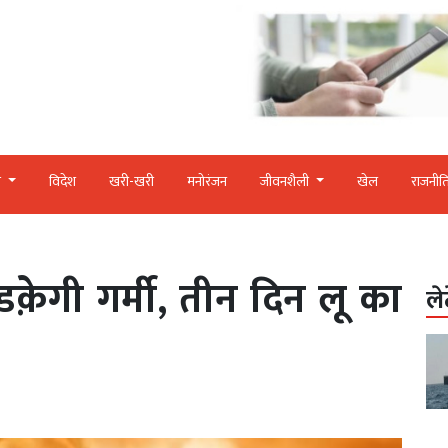
र
विदेश
खरी-खरी
मनोरंजन
जीवनशैली
खेल
राजनीत
क़ेगी गर्मी, तीन दिन लू का
ले