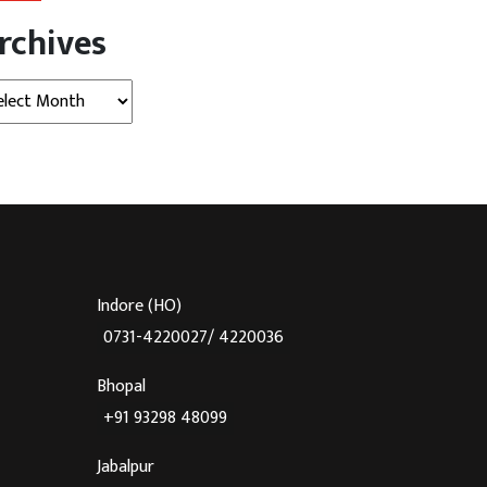
 ने एफआईआर दर्ज कर […]
की चपत लगाने के आरोपों से जुड़े दस्तावेज
rchives
मिलने की बात सामने आई […]
hives
Indore (HO)
0731-4220027/ 4220036
Bhopal
+91 93298 48099
Jabalpur