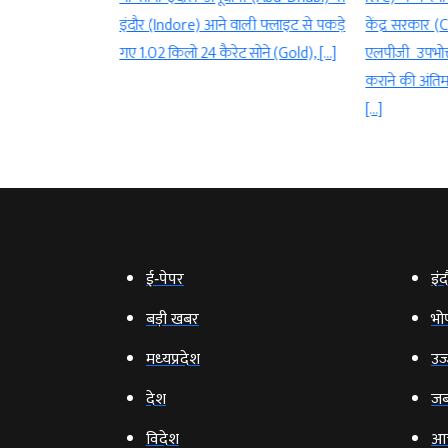
वाली यह प्लास
ाली फ्लाइट से पकड़े
केंद्र सरकार (Central government) ने
लगने के कुछ ही
 सोने (Gold), […]
एलपीजी उपभोक्ताओं के लिए ई-केवाईसी
कराने की अंतिम तिथि 16 अगस्त तय की है।
[…]
ई‑पेपर
इंद
बड़ी खबर
भो
मध्‍यप्रदेश
उज्
देश
जब
विदेश
आ