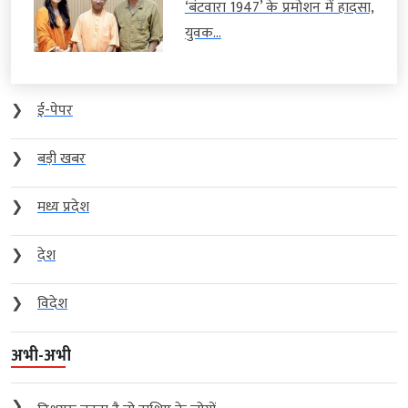
‘बंटवारा 1947’ के प्रमोशन में हादसा,
युवक...
❯
ई-पेपर
❯
बड़ी खबर
❯
मध्य प्रदेश
❯
देश
❯
विदेश
अभी-अभी
❯