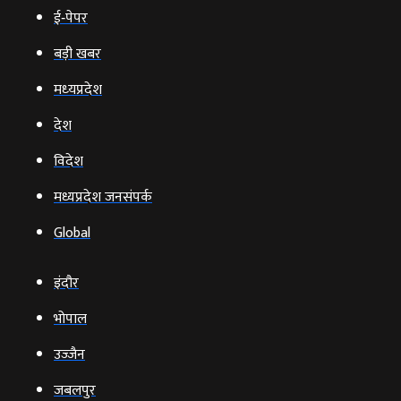
ई‑पेपर
बड़ी खबर
मध्‍यप्रदेश
देश
विदेश
मध्यप्रदेश जनसंपर्क
Global
इंदौर
भोपाल
उज्‍जैन
जबलपुर