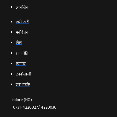
आचंलिक
खरी-खरी
मनोरंजन
खेल
राजनीति
व्‍यापार
टेक्‍नोलॉजी
ज़रा हटके
Indore (HO)
0731-4220027/ 4220036