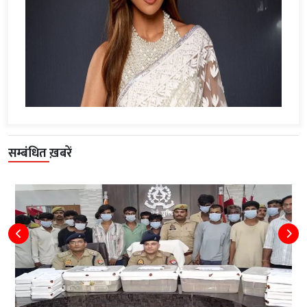
सम्बंधित ख़बरें