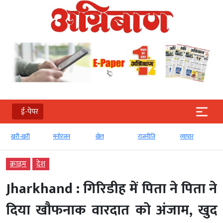
ई-पेपर
खरी-खरी
मनोरंजन
खेल
राजनीति
व्‍यापार
क्राइम
देश
Jharkhand : गिरिडीह में पिता ने पिता ने
दिया खौफनाक वारदात को अंजाम, खुद