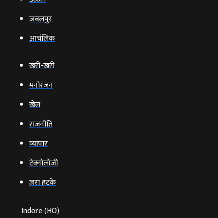
जबलपुर
आचंलिक
खरी-खरी
मनोरंजन
खेल
राजनीति
व्‍यापार
टेक्‍नोलॉजी
ज़रा हटके
Indore (HO)