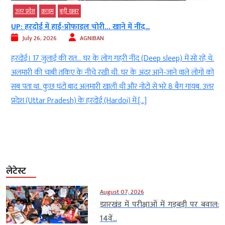
उत्तर प्रदेश
क्राइम
बड़ी खबर
UP: हरदोई में हाई-प्रोफाइल चोरी… खाने में नींद...
July 26, 2026
AGNIBAN
ं
हरदोई। 17 जुलाई की रात… घर के लोग गहरी नींद (Deep sleep) में सो रहे थे.
a
अलमारी की चाबी तकिए के नीचे रखी थी. घर के अंदर आने-जाने वाले लोगों को
र
सब पता था. कुछ घंटों बाद अलमारी खाली थी और नोटों से भरे 8 बैग गायब. उत्तर
ं
प्रदेश (Uttar Pradesh) के हरदोई (Hardoi) में […]
लेटेस्ट
August 07, 2026
झारखंड में परीक्षाओं में गड़बड़ी पर बवाल:
14वें...