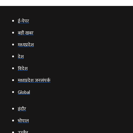
ई‑पेपर
बड़ी खबर
मध्‍यप्रदेश
देश
विदेश
मध्यप्रदेश जनसंपर्क
Global
इंदौर
भोपाल
उज्‍जैन