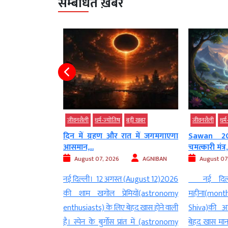
सम्बंधित ख़बरें
जीवनशैली
धर्म-ज्‍योतिष
बड़ी खबर
जीवनशैली
धर्म
ंशी अनिल मेनन की
दिन में ग्रहण और रात में जगमगाएगा
Sawan 20
आसमान,...
चमत्कारी मंत्र
AGNIBAN
August 07, 2026
AGNIBAN
August 07
 के अंतरिक्ष यात्री
नई दिल्ली। 12 अगस्त (August 12)2026
नई दिल्ल
ut Anil Menon) ने
की शाम खगोल प्रेमियों(astronomy
महीना(mon
ंतरराष्ट्रीय अंतरिक्ष
enthusiasts) के लिए बेहद खास होने वाली
Shiva)की आ
ए अहम तकनीकी काम
है। स्पेन के बुर्गोस प्रांत में (astronomy
बेहद खास माना 