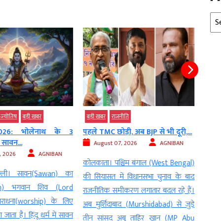
Arc
-ज्‍योतिष
बड़ी खबर
बड़ी खबर
राजनीति
बड़ी 
26: भोलेनाथ के 3
पहले TMC छोड़ी, अब BJP से भी दूरी,...
अब बा
, सावन...
की...
August 07, 2026
AGNIBAN
, 2026
AGNIBAN
Au
कोलकाता। पश्चिम बंगाल (West Bengal)
ी। सावन(Sawan) का
नई दिल
की सियासत में विधानसभा चुनाव के बाद
th) भगवान शिव (Lord
नेता स
राजनीतिक समीकरण लगातार बदल रहे हैं।
राधना(worship) के लिए
उठाया
अब मुर्शिदाबाद (Murshidabad) से जुड़े
जाता है। हिंदू धर्म में सावन
1996 
तीन सांसद अबू ताहिर खान (MP Abu