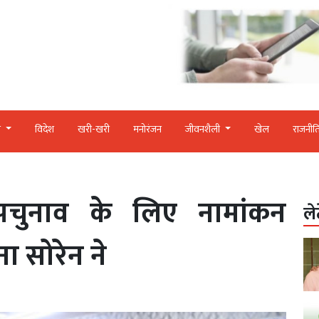
र
विदेश
खरी-खरी
मनोरंजन
जीवनशैली
खेल
राजनीत
पचुनाव के लिए नामांकन
ले
 सोरेन ने