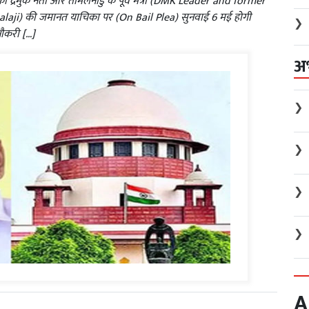
ो द्रमुक नेता और तमिलनाडु के पूर्व मंत्री (DMK Leader and ​​former
alaji) की जमानत याचिका पर (On Bail Plea) सुनवाई 6 मई होगी
❯
नौकरी […]
अ
❯
❯
❯
❯
A