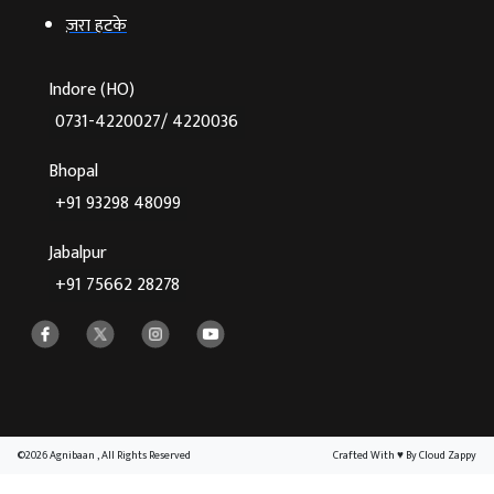
ज़रा हटके
Indore (HO)
0731-4220027/ 4220036
Bhopal
+91 93298 48099
Jabalpur
+91 75662 28278
©2026 Agnibaan , All Rights Reserved
Crafted With
♥
By Cloud Zappy