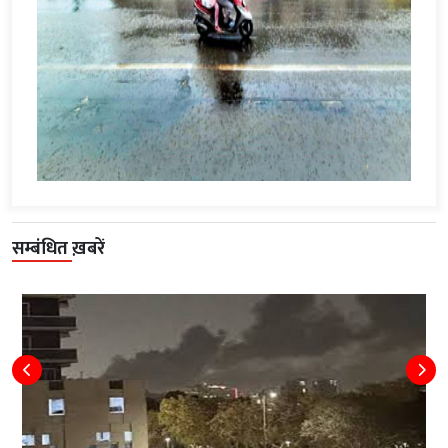
सम्बंधित ख़बरें