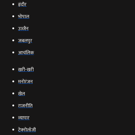
इंदौर
भोपाल
उज्‍जैन
जबलपुर
आचंलिक
खरी-खरी
मनोरंजन
खेल
राजनीति
व्‍यापार
टेक्‍नोलॉजी