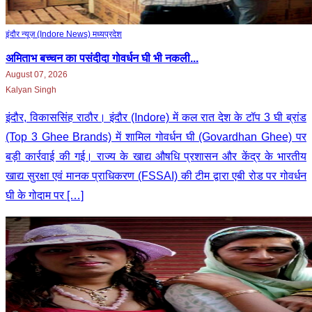
इंदौर न्यूज़ (Indore News)
मध्‍यप्रदेश
अमिताभ बच्चन का पसंदीदा गोवर्धन घी भी नकली...
August 07, 2026
Kalyan Singh
इंदौर, विकाससिंह राठौर। इंदौर (Indore) में कल रात देश के टॉप 3 घी ब्रांड
(Top 3 Ghee Brands) में शामिल गोवर्धन घी (Govardhan Ghee) पर
बड़ी कार्रवाई की गई। राज्य के खाद्य औषधि प्रशासन और केंद्र के भारतीय
खाद्य सुरक्षा एवं मानक प्राधिकरण (FSSAI) की टीम द्वारा एबी रोड पर गोवर्धन
घी के गोदाम पर […]