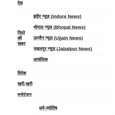
देश
इंदौर न्यूज़ (Indore News)
भोपाल न्यूज़ (Bhopal News)
जिले
उज्‍जैन न्यूज़ (Ujjain News)
की
खबर
जबलपुर न्यूज़ (Jabalpur News)
आचंलिक
विदेश
खरी-खरी
मनोरंजन
धर्म-ज्‍योतिष