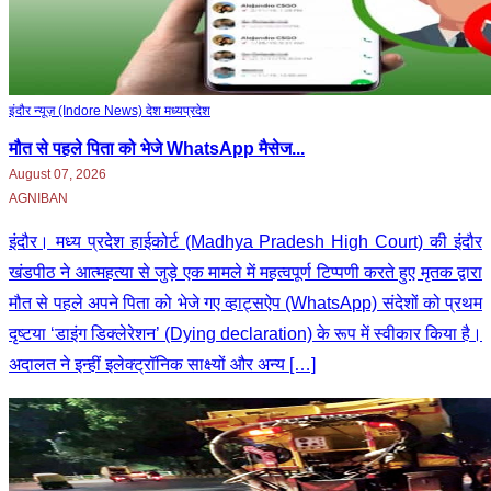
इंदौर न्यूज़ (Indore News)
देश
मध्‍यप्रदेश
मौत से पहले पिता को भेजे WhatsApp मैसेज...
August 07, 2026
AGNIBAN
इंदौर। मध्य प्रदेश हाईकोर्ट (Madhya Pradesh High Court) की इंदौर
खंडपीठ ने आत्महत्या से जुड़े एक मामले में महत्वपूर्ण टिप्पणी करते हुए मृतक द्वारा
मौत से पहले अपने पिता को भेजे गए व्हाट्सऐप (WhatsApp) संदेशों को प्रथम
दृष्टया ‘डाइंग डिक्लेरेशन’ (Dying declaration) के रूप में स्वीकार किया है।
अदालत ने इन्हीं इलेक्ट्रॉनिक साक्ष्यों और अन्य […]