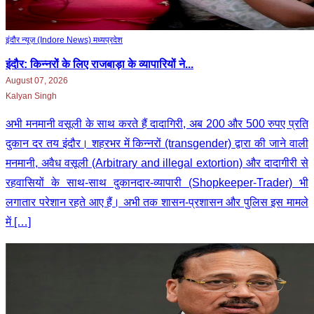
इंदौर न्यूज़ (Indore News)
मध्‍यप्रदेश
इंदौर: किन्नरों के लिए राजबाड़ा के व्यापारियों ने...
August 07, 2026
Kalyan Singh
अभी मनमानी वसूली के साथ करते हैं दादागिरी, अब 200 और 500 रुपए प्रति
दुकान दर तय इंदौर। शहरभर में किन्नरों (transgender) द्वारा की जाने वाली
मनमानी, अवैध वसूली (Arbitrary and illegal extortion) और दादागीरी से
रहवासियों के साथ-साथ दुकानदार-व्यापारी (Shopkeeper-Trader) भी
लगातार परेशान रहते आए हैं। अभी तक शासन-प्रशासन और पुलिस इस मामले
में […]