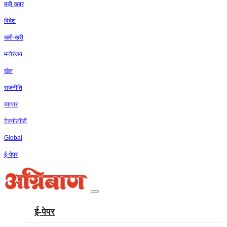
बड़ी खबर
विदेश
खरी-खरी
मनोरंजन
खेल
राजनीति
व्‍यापार
टेक्‍नोलॉजी
Global
ई-पेपर
ई-पेपर