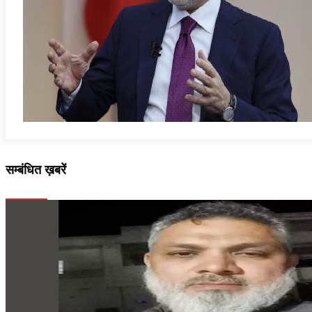
सम्बंधित ख़बरें