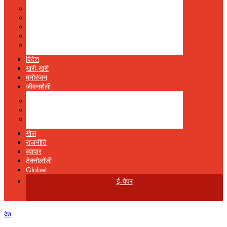
इंदौर न्यूज़ (Indore News)
भोपाल न्यूज़ (Bhopal News)
उज्‍जैन न्यूज़ (Ujjain News)
जबलपुर न्यूज़ (Jabalpur News)
आचंलिक
विदेश
खरी-खरी
मनोरंजन
जीवनशैली
धर्म-ज्‍योतिष
स्‍वास्‍थ्‍य
पहेली
खेल
राजनीति
व्‍यापार
टेक्‍नोलॉजी
Global
ई-पेपर
देश