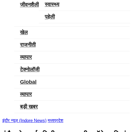
स्‍वास्‍थ्‍य
जीवनशैली
पहेली
खेल
राजनीती
व्‍यापार
टेक्‍नोलॉजी
Global
व्‍यापार
बड़ी खबर
इंदौर न्यूज़ (Indore News)
मध्‍यप्रदेश