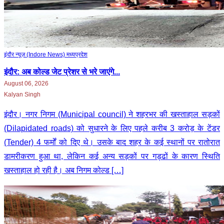
इंदौर न्यूज़ (Indore News)
मध्‍यप्रदेश
इंदौर: अब कोल्ड जेट प्रेशर से भरे जाएंगे...
August 06, 2026
Kalyan Singh
इंदौर। नगर निगम (Municipal council) ने शहरभर की खस्ताहाल सड़कों
(Dilapidated roads) को सुधारने के लिए पहले करीब 3 करोड़ के टेंडर
(Tender) 4 फर्मों को दिए थे। उसके बाद शहर के कई स्थानों पर रातोरात
डामरीकरण हुआ था, लेकिन कई अन्य सड़कों पर गड्ढों के कारण स्थिति
खस्ताहाल हो रही है। अब निगम कोल्ड […]