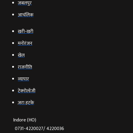
जबलपुर
आचंलिक
खरी-खरी
मनोरंजन
खेल
राजनीति
व्‍यापार
टेक्‍नोलॉजी
ज़रा हटके
Indore (HO)
0731-4220027/ 4220036