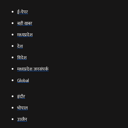
ई‑पेपर
बड़ी खबर
मध्‍यप्रदेश
देश
विदेश
मध्यप्रदेश जनसंपर्क
Global
इंदौर
भोपाल
उज्‍जैन