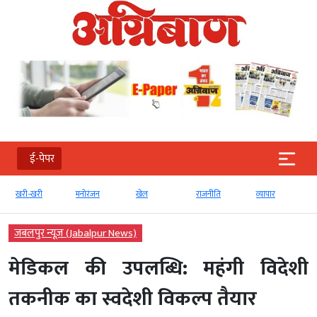
ई-पेपर
खरी-खरी
मनोरंजन
खेल
राजनीति
व्‍यापार
जबलपुर न्यूज़ (Jabalpur News)
मेडिकल की उपलब्धि: महंगी विदेशी
तकनीक का स्वदेशी विकल्प तैयार