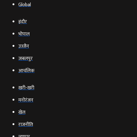
Global
इंदौर
भोपाल
उज्‍जैन
जबलपुर
आचंलिक
खरी-खरी
मनोरंजन
खेल
राजनीति
व्‍यापार