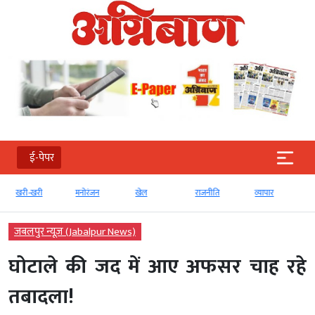
ई-पेपर
खरी-खरी
मनोरंजन
खेल
राजनीति
व्‍यापार
जबलपुर न्यूज़ (Jabalpur News)
घोटाले की जद में आए अफसर चाह रहे
तबादला!