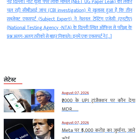
े
नई दिल्ली। नीट यूजी पेपर लीक मामले (NEET UG Paper Leak) को लेकर
े
चल रही सीबीआई जांच (CBI investigation) में खुलासा हुआ है कि तीन
थ
सब्जेक्ट एक्सपर्ट (Subject Expert) ने नेशनल टेस्टिंग एजेंसी (एनटीए)
ी
(National Testing Agency -NTA) के दिल्ली स्थित ऑफिस से परीक्षा के
प्रश्न अलग-अलग तरीकों से बाहर निकाले। इनमें एक एक्सपर्ट ने […]
लेटेस्ट
August 07, 2026
₹2000 के UPI ट्रांजैक्शन पर कौन देगा
MDR…....
August 07, 2026
Meta पर ₹5,000 करोड़ का जुर्माना, जाने