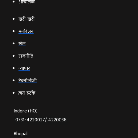
आचंलिक
खरी-खरी
मनोरंजन
खेल
राजनीति
व्‍यापार
टेक्‍नोलॉजी
ज़रा हटके
Indore (HO)
0731-4220027/ 4220036
Bhopal