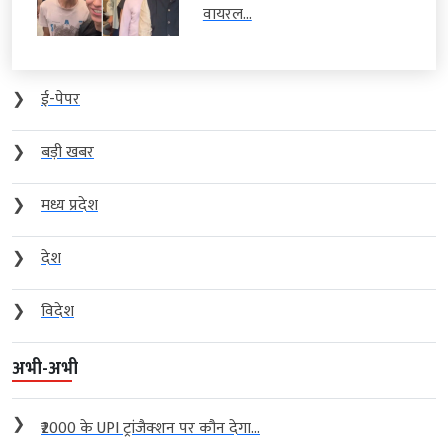
वायरल...
❯
ई-पेपर
❯
बड़ी खबर
❯
मध्य प्रदेश
❯
देश
❯
विदेश
अभी-अभी
❯
₹2000 के UPI ट्रांजैक्शन पर कौन देगा...