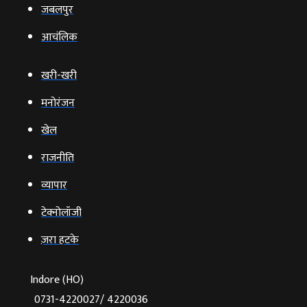
जबलपुर
आचंलिक
खरी-खरी
मनोरंजन
खेल
राजनीति
व्‍यापार
टेक्‍नोलॉजी
ज़रा हटके
Indore (HO)
0731-4220027/ 4220036