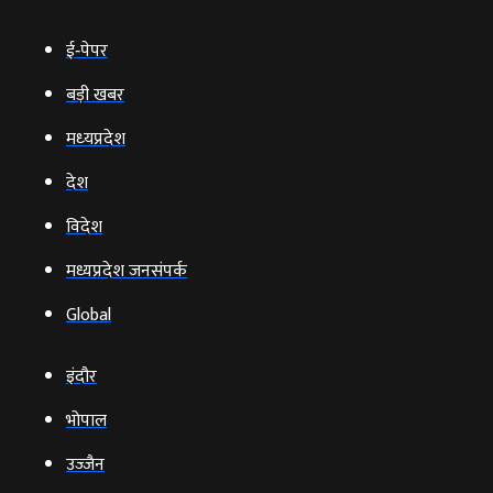
ई‑पेपर
बड़ी खबर
मध्‍यप्रदेश
देश
विदेश
मध्यप्रदेश जनसंपर्क
Global
इंदौर
भोपाल
उज्‍जैन