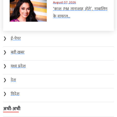
August 07, 2026
‘काश PM तानाशाह होते’, नाबालिग
के वायरल...
❯
ई-पेपर
❯
बड़ी खबर
❯
मध्य प्रदेश
❯
देश
❯
विदेश
अभी-अभी