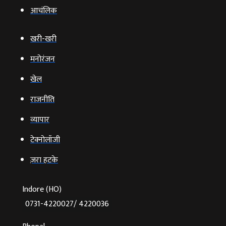
आचंलिक
खरी-खरी
मनोरंजन
खेल
राजनीति
व्‍यापार
टेक्‍नोलॉजी
ज़रा हटके
Indore (HO)
0731-4220027/ 4220036