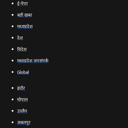
ई‑पेपर
बड़ी खबर
मध्‍यप्रदेश
देश
विदेश
मध्यप्रदेश जनसंपर्क
Global
इंदौर
भोपाल
उज्‍जैन
जबलपुर