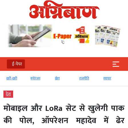
ई-पेपर
खरी-खरी
मनोरंजन
खेल
राजनीति
व्‍यापार
देश
मोबाइल और LoRa सेट से खुलेगी पाक
की पोल, ऑपरेशन महादेव में ढेर