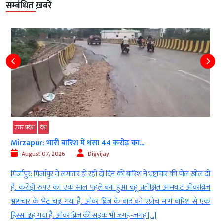
सम्बंधित ख़बरें
उत्तर प्रदेश
देश
Mirzapur: भारी बारिश में धंसा 44 करोड़ का...
August 07, 2026
Digvijay
ं
मिर्जापुर: मिर्जापुर में लगातार हो रही दो दिन की बारिश ने भ्रष्टाचार की पोल खोल दी
ह
है. करोड़ों रुपए का एक साल पहले बना हुआ बहू प्रतीक्षित आमघाट ओवरब्रिज
ा
भ्रष्टाचार के भेट चढ़ गया है. ओवर ब्रिज के बाद बने एप्रोच मार्ग बारिश से एक
हिस्सा ढह गया है. ओवर ब्रिज की सड़क भी जगह-जगह […]