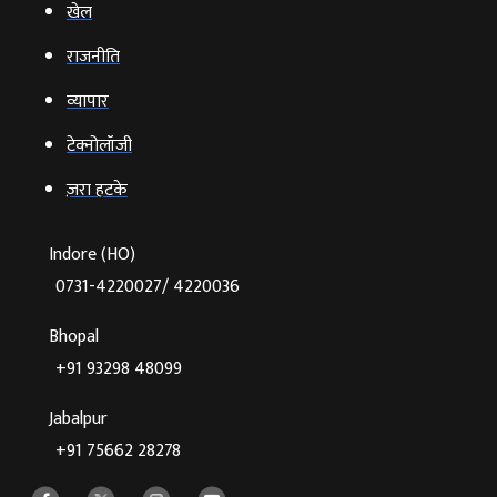
खेल
राजनीति
व्‍यापार
टेक्‍नोलॉजी
ज़रा हटके
Indore (HO)
0731-4220027/ 4220036
Bhopal
+91 93298 48099
Jabalpur
+91 75662 28278