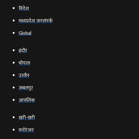
विदेश
मध्यप्रदेश जनसंपर्क
Global
इंदौर
भोपाल
उज्‍जैन
जबलपुर
आचंलिक
खरी-खरी
मनोरंजन