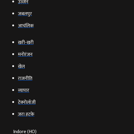
उज्‍जैन
जबलपुर
आचंलिक
खरी-खरी
मनोरंजन
खेल
राजनीति
व्‍यापार
टेक्‍नोलॉजी
ज़रा हटके
Indore (HO)