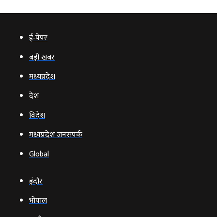
ई‑पेपर
बड़ी खबर
मध्‍यप्रदेश
देश
विदेश
मध्यप्रदेश जनसंपर्क
Global
इंदौर
भोपाल