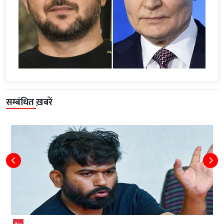
सम्बंधित ख़बरें