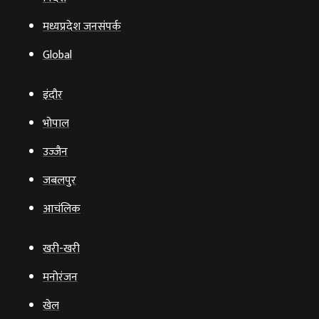
मध्यप्रदेश जनसंपर्क
Global
इंदौर
भोपाल
उज्‍जैन
जबलपुर
आचंलिक
खरी-खरी
मनोरंजन
खेल