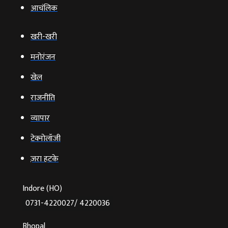
आचंलिक
खरी-खरी
मनोरंजन
खेल
राजनीति
व्‍यापार
टेक्‍नोलॉजी
ज़रा हटके
Indore (HO)
0731-4220027/ 4220036
Bhopal