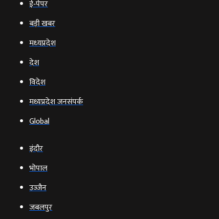
ई‑पेपर
बड़ी खबर
मध्‍यप्रदेश
देश
विदेश
मध्यप्रदेश जनसंपर्क
Global
इंदौर
भोपाल
उज्‍जैन
जबलपुर