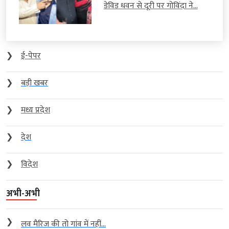
डेविड धवन से दूरी पर गोविंदा ने...
❯
ई-पेपर
❯
बड़ी खबर
❯
मध्य प्रदेश
❯
देश
❯
विदेश
अभी-अभी
❯
लव मैरिज की तो गांव में नहीं...