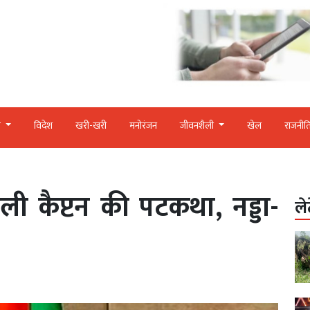
र
विदेश
खरी-खरी
मनोरंजन
जीवनशैली
खेल
राजनीत
दली कैप्टन की पटकथा, नड्डा-
ले