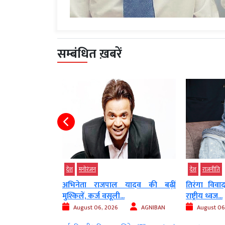
सम्बंधित ख़बरें
देश
राजनीति
देश
राजनीति
यादव की बढ़ीं
तिरंगा विवाद में घिरीं महबूबा मुफ्ती,
बिहार में स
.
राष्ट्रीय ध्वज...
नया...
AGNIBAN
August 06, 2026
AGNIBAN
August 06