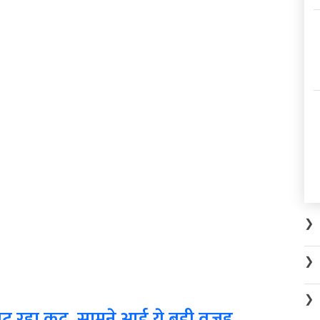
❯
❯
❯
ा घट रहा कद, सामने आई ये बड़ी वजह