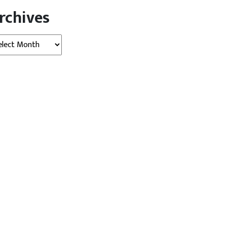
rchives
hives
्रदेश
देश
देश
 योगी सरकार ने पलटा सपा
जेपीएससी विवाद में जांच हुई तेज, छात्र
...
सार्वजनिक...
August 06,
Kalyan
August 06, 2026
AGNIBAN
Singh