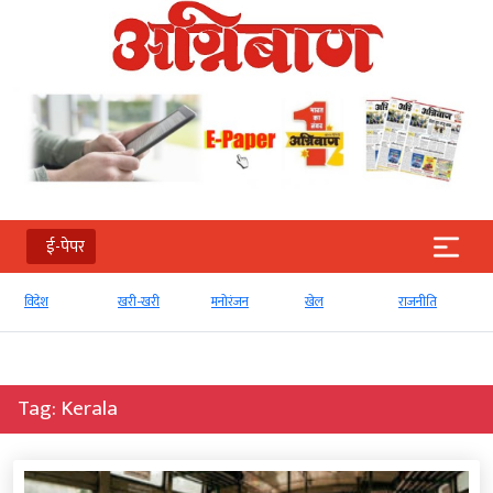
ई-पेपर
खरी-खरी
मनोरंजन
खेल
राजनीति
व्‍यापार
Tag:
Kerala