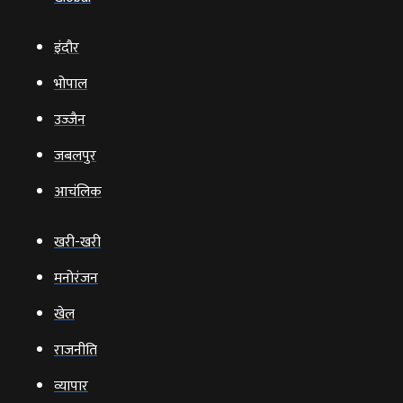
इंदौर
भोपाल
उज्‍जैन
जबलपुर
आचंलिक
खरी-खरी
मनोरंजन
खेल
राजनीति
व्‍यापार