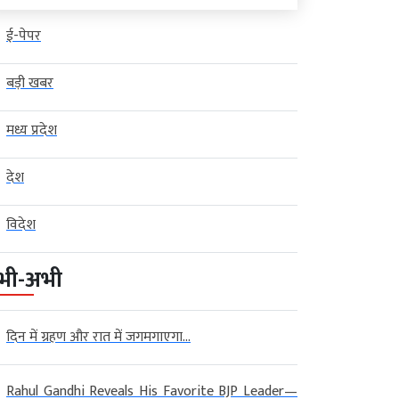
ई-पेपर
बड़ी खबर
मध्य प्रदेश
देश
विदेश
भी-अभी
दिन में ग्रहण और रात में जगमगाएगा...
Rahul Gandhi Reveals His Favorite BJP Leader—