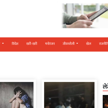
र
विदेश
खरी-खरी
मनोरंजन
जीवनशैली
खेल
राजनीत
ले