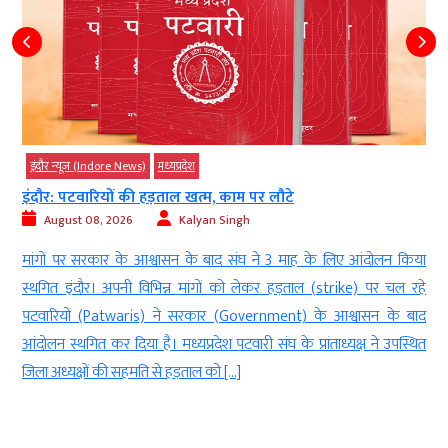
इंदौर न्यूज़ (Indore News)
पूर्व पार्षद और लव जिहाद आरोपियों की फंडिंग...
August 07, 2026
Digvijay
ा
इंदौर। इंदौर पुलिस को बड़ी सफलता मिली है। 27 से अधिक गंभीर आपराधिक
े
मामलों में आरोपी और लंबे समय से फरार चल रहे कुख्यात बदमाश अनवर कादरी
द
उर्फ डकैत को सदर बाजार पुलिस ने गिरफ्तार कर लिया है। जांच में सामने आया है
त
कि आरोपी ने जम्मू-कश्मीर के कठुआ जिले से जारी फर्जी शस्त्र लाइसेंस […]