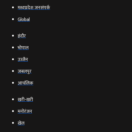
मध्यप्रदेश जनसंपर्क
Global
इंदौर
भोपाल
उज्‍जैन
जबलपुर
आचंलिक
खरी-खरी
मनोरंजन
खेल