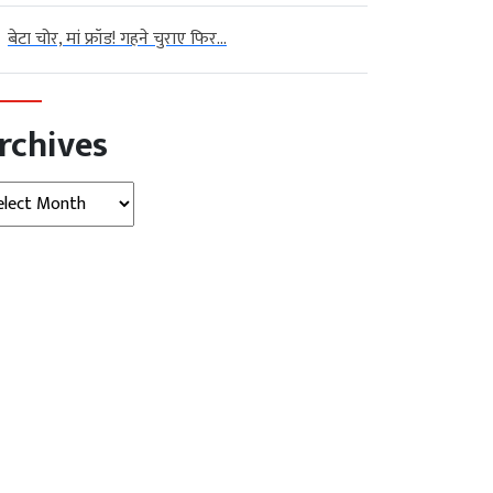
बेटा चोर, मां फ्रॉड! गहने चुराए फिर...
rchives
hives
हटके
ज़रा हटके
विदेश
और कीड़ों के बढ़ते खतरे के बीच...
LIVE बुलेटिन में न्यूज एंकर दिखीं सोती
हुई,...
ly 22, 2026
AGNIBAN
August 03, 2026
AGNIBAN
ल्ली । ब्रिटेन (Britain) के डेवोन
नई दिल्ली। सोशल मीडिया (Social
 क्षेत्र में स्थित द डॉन्की सैंक्चुअरी में
Media) पर इन दिनों एक न्यूज एंकर
वाले लगभग 40 रेस्क्यू (Rescue) किए
(News Anchor) का वीडियो तेजी से
ों (Donkeys) को इन विशेष कपड़ों
वायरल (Video viral) हो रहा है, जिसमें वह
ा जा रहा है। गर्मियों के मौसम में