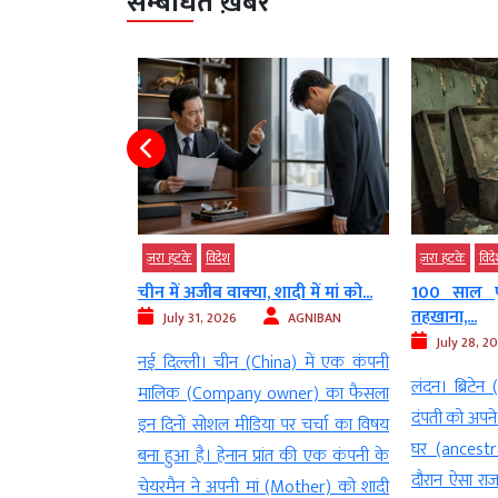
सम्बंधित ख़बरें
ज़रा हटके
विदेश
ज़रा हटके
देश
ादी में मां को...
100 साल पुराने घर में मिला गुप्त
बिना पैरों के 
तहखाना,...
AGNIBAN
July 27, 2
July 28, 2026
AGNIBAN
ina) में एक कंपनी
नई दिल्ली । धर
लंदन। ब्रिटेन (Britain) में रहने वाले एक
wner) का फैसला
जीवों में स
दंपती को अपने करीब 100 साल पुराने पैतृक
ा पर चर्चा का विषय
शारीरिक बनावट
घर (ancestral home) की सफाई के
ांत की एक कंपनी के
चलने की क्षम
दौरान ऐसा राज मिला, जिसकी उन्होंने कभी
 (Mother) को शादी
जिज्ञासा का व