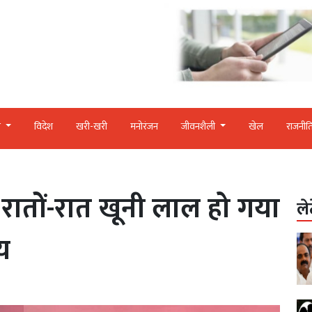
र
विदेश
खरी-खरी
मनोरंजन
जीवनशैली
खेल
राजनीत
पर रातों-रात खूनी लाल हो गया
ले
‍य