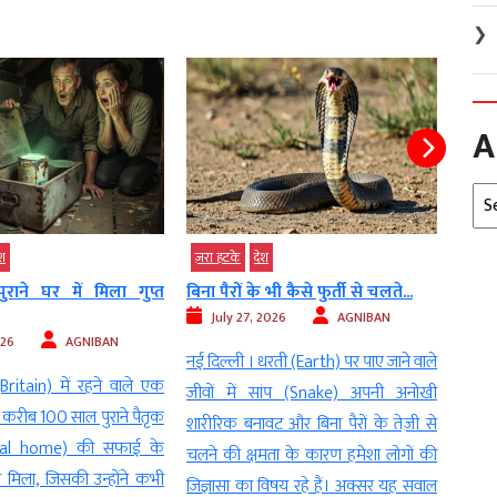
❯
A
Arc
ज़रा हटके
विदेश
व्‍यापार
ज़रा 
भी कैसे फुर्ती से चलते...
कभी तरक्की का केंद्र था उत्तर कोरिया,
गर्मी 
आज...
026
AGNIBAN
Ju
July 26, 2026
AGNIBAN
ती (Earth) पर पाए जाने वाले
नई दि
नई दिल्ली। आज उत्तर कोरिया (North
ांप (Snake) अपनी अनोखी
(Devon)
Korea) का नाम आते ही दुनिया के सबसे
 और बिना पैरों के तेज़ी से
रहने 
रहस्यमय और बंद देशों में से एक की छवि
ता के कारण हमेशा लोगों की
गए गध
सामने आती है। परमाणु हथियार (परमाणु
िषय रहे हैं। अक्सर यह सवाल
से ढक