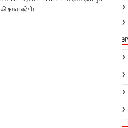
❯
की क्षमता बढ़ेगी।
❯
अ
❯
❯
❯
❯