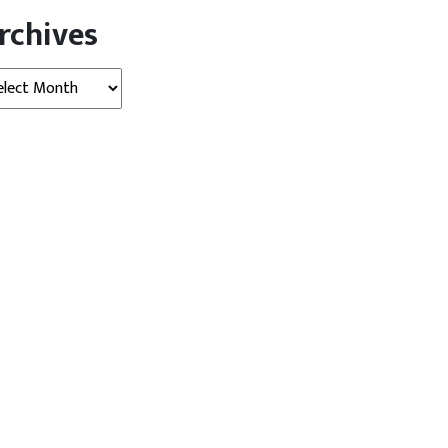
rchives
hives