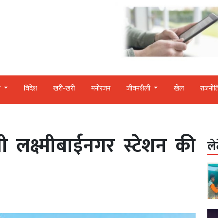
र
विदेश
खरी-खरी
मनोरंजन
जीवनशैली
खेल
राजनीत
ी लक्ष्मीबाईनगर स्टेशन की
ले