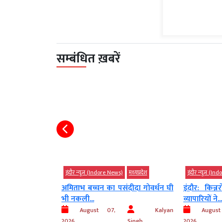
सम्बंधित ख़बरें
)
मध्‍यप्रदेश
इंदौर न्यूज़ (Indore News)
मध्‍यप्रदेश
इंदौर न्यूज़ (I
नर, कलेक्टर सहित
अमिताभ बच्चन का पसंदीदा गोवर्धन घी
इंदौर: किन्
भी नकली...
व्यापारियों ने...
Kalyan
August 07,
Kalyan
Augus
Singh
2026
Singh
2026