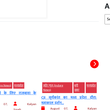
A
Arc
ndore News)
मध्‍यप्रदेश
इंदौर न्यूज़ (Indore
बड़ी
मध्‍यप्रदेश
इंदौर
News)
खबर
नरों के लिए राजबाड़ा के
मौत 
CJI सूर्यकांत का मध्य प्रदेश दौरा:
मैसेज.
महाकाल दर्शन...
t 07,
Kalyan
Au
August 07,
Kalyan
Singh