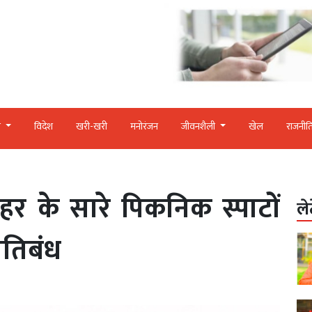
र
विदेश
खरी-खरी
मनोरंजन
जीवनशैली
खेल
राजनीत
 के सारे पिकनिक स्पाटों
ले
रतिबंध