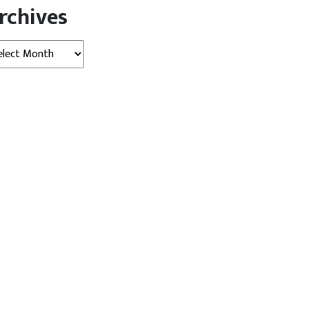
rchives
hives
 न्यूज़ (Indore News)
देश
मध्‍यप्रदेश
इंदौर न्यूज़ (Indore News)
मध्‍यप्रदेश
से पहले पिता को भेजे WhatsApp
इन्दौर: गोलू ने कावड़ यात्रा के लिए
..
कटाई...
gust 07, 2026
AGNIBAN
August 08,
Kalyan
2026
Singh