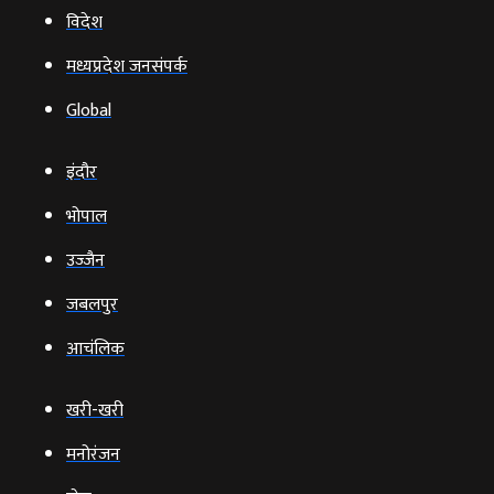
विदेश
मध्यप्रदेश जनसंपर्क
Global
इंदौर
भोपाल
उज्‍जैन
जबलपुर
आचंलिक
खरी-खरी
मनोरंजन