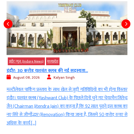
इंदौर न्यूज़ (Indore News)
मध्‍यप्रदेश
इंदौर: 30 करोड़ यशवंत क्लब की नई सदस्यता...
August 08, 2026
Kalyan Singh
ी
मल्टीलेवल पार्किंग प्रस्ताव के साथ खेल से जुड़ी गतिविधियों का भी होगा विस्तार
ी
इंदौर। यशवंत क्लब (Yashwant Club) के पिछले दिनों चुने गए चेयरमैन जितेन्द्र
e
जैन (Chairman Jitendra Jain) का कहना है कि 92 साल पुराने इस क्लब का
र
नए सिरे से जीर्णोद्धार (Renovation) किया जाना है, जिसमें 50 करोड़ रुपए से
अधिक के कार्य […]