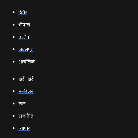
इंदौर
भोपाल
उज्‍जैन
जबलपुर
आचंलिक
खरी-खरी
मनोरंजन
खेल
राजनीति
व्‍यापार