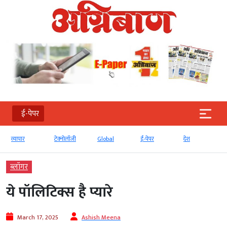
ई-पेपर
व्‍यापार
टेक्‍नोलॉजी
Global
ई-पेपर
देश
ब्‍लॉगर
ये पॉलिटिक्स है प्यारे
March 17, 2025
Ashish Meena