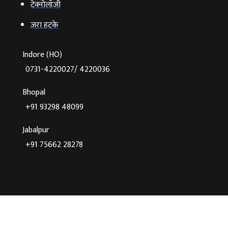
टेक्‍नोलॉजी
ज़रा हटके
Indore (HO)
0731-4220027/ 4220036
Bhopal
+91 93298 48099
Jabalpur
+91 75662 28278
©2026 Agnibaan , All Rights Reserved
Crafted With
♥
By Cloud Zappy