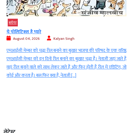
ब्‍लॉगर
गुरुपूर्णिमा: अखिल विश्व गायत्री परिवार की ‘महा
August 04, 2026
Kalyan Singh
भाजपा की परिषद के एक वरिष्ठ
शांतिकुंज, हरिद्वार के महिला मंडल की अध्यक्ष श्
 चढ़ा है। नेताजी जहां जाते हैं
उद्बोधन देती हुईं। मुंबई के बोरीवली में अखिल विश्व गाय
िर होती है रील में एडिटिंग, जो
पर महाशक्ति की लोकयात्रा का आयोजन किया। कार्यक्
सशक्तिकरण और संस्कार निर्माण का संदेश दिया ग
गुरुपूर्णिमा (Guru Purnima) के पावन अवसर पर 
लेटेस्ट