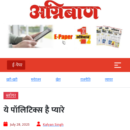
ई-पेपर
-खरी
मनोरंजन
खेल
राजनीति
व्‍यापार
टेक्‍नोलॉजी
ब्‍लॉगर
ये पॉलिटिक्स है प्यारे
July 28, 2025
Kalyan Singh