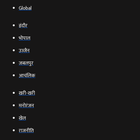
Global
इंदौर
भोपाल
उज्‍जैन
जबलपुर
आचंलिक
खरी-खरी
मनोरंजन
खेल
राजनीति