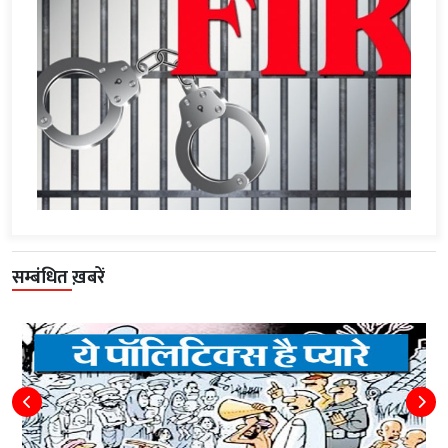
सम्बंधित ख़बरें