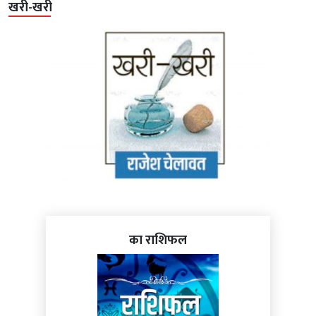
खरी-खरी
का राशिफल